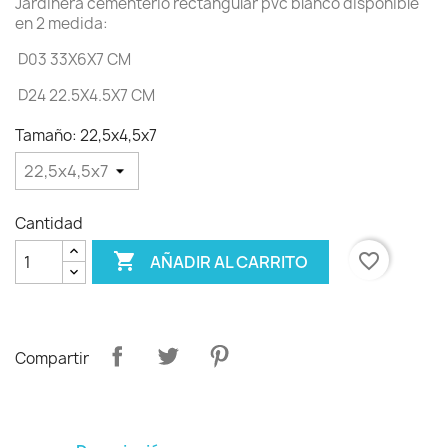
Jardinera cementerio rectangular pvc blanco disponible
en 2 medida:
D03 33X6X7 CM
D24 22.5X4.5X7 CM
Tamaño: 22,5x4,5x7
Cantidad

favorite_border
AÑADIR AL CARRITO
Compartir