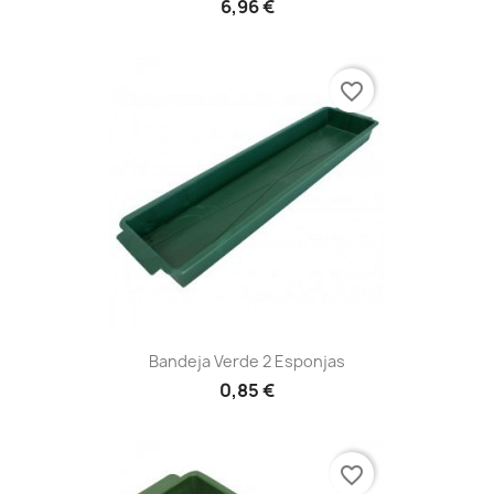
6,96 €
favorite_border
Bandeja Verde 2 Esponjas
0,85 €
favorite_border