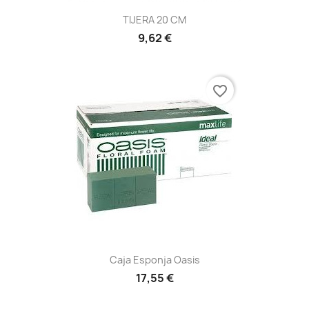
TIJERA 20 CM
9,62 €
favorite_border
Caja Esponja Oasis
17,55 €