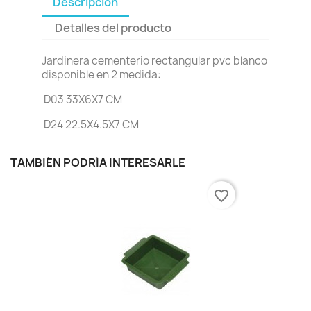
Descripción
Detalles del producto
Jardinera cementerio rectangular pvc blanco
disponible en 2 medida:
D03 33X6X7 CM
D24 22.5X4.5X7 CM
TAMBIÉN PODRÍA INTERESARLE
favorite_border