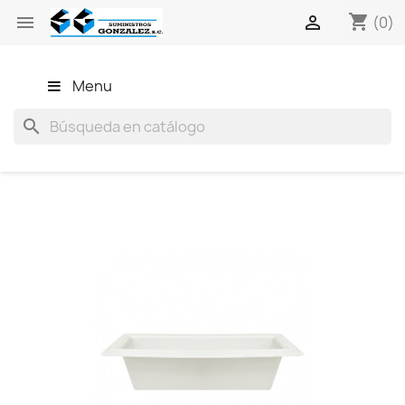
shopping_cart


(0)
Menu
search