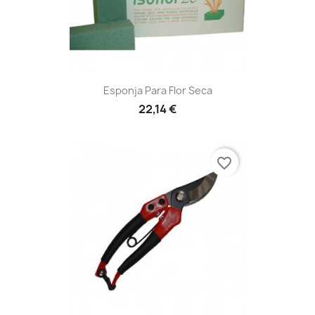
Esponja Para Flor Seca
22,14 €
favorite_border