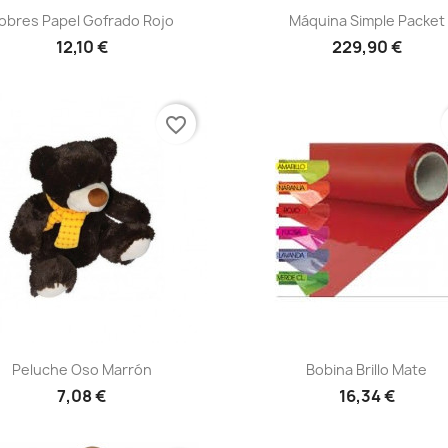
Vista rápida
Vista rápida


obres Papel Gofrado Rojo
Máquina Simple Packet
12,10 €
229,90 €
favorite_border
Vista rápida
Vista rápida


Peluche Oso Marrón
Bobina Brillo Mate
7,08 €
16,34 €