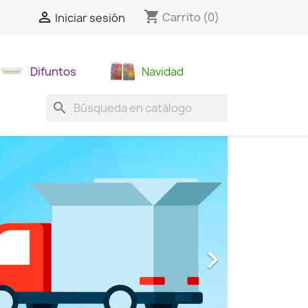
shopping_cart

Carrito
(0)
Iniciar sesión
Difuntos
Navidad
search
