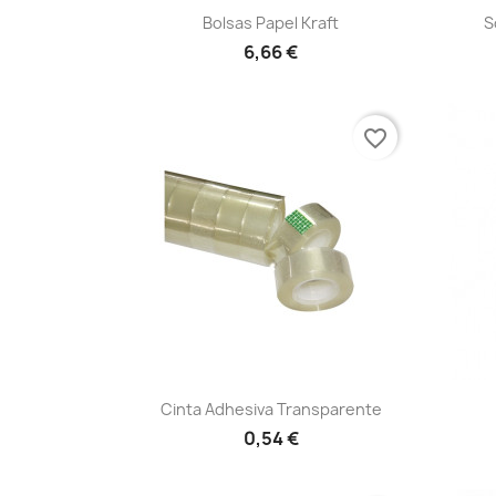
Vista rápida

Bolsas Papel Kraft
S
6,66 €
favorite_border
Vista rápida

Cinta Adhesiva Transparente
0,54 €