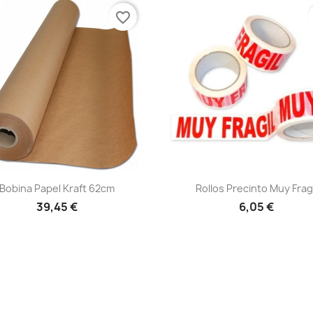
favorite_border
Vista rápida
Vista rápida


Bobina Papel Kraft 62cm
Rollos Precinto Muy Fragi
39,45 €
6,05 €