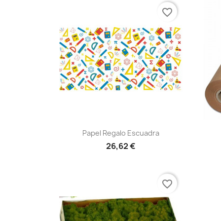
favorite_border
Vista rápida

Papel Regalo Escuadra
26,62 €
favorite_border