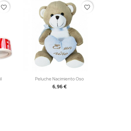
favorite_border
favorite_border
Vista rápida

l
Peluche Nacimiento Oso
6,96 €