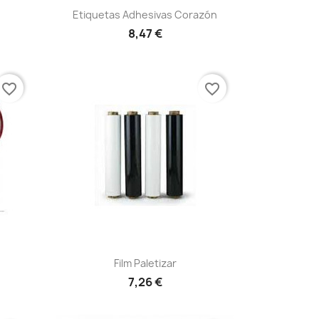
Vista rápida

Etiquetas Adhesivas Corazón
8,47 €
favorite_border
favorite_border
Vista rápida

Film Paletizar
+9
7,26 €