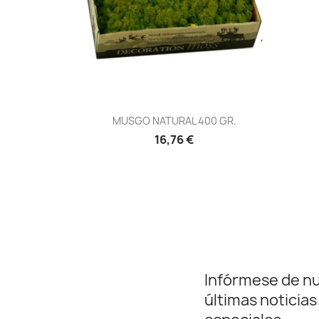
Vista rápida

MUSGO NATURAL 400 GR.
16,76 €
Infórmese de n
últimas noticias