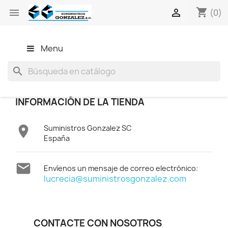
shopping_cart


(0)
Menu
search
INFORMACIÓN DE LA TIENDA

Suministros Gonzalez SC
España

Envíenos un mensaje de correo electrónico:
lucrecia@suministrosgonzalez.com
CONTACTE CON NOSOTROS