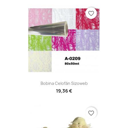
favorite_border
Bobina Celofán Sizoweb
19,36 €
favorite_border