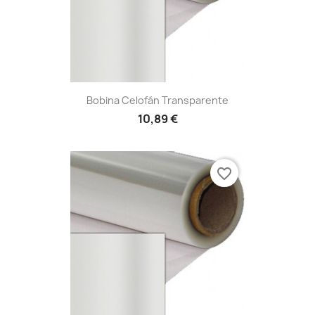
Bobina Celofán Transparente
10,89 €
favorite_border