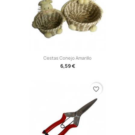
Cestas Conejo Amarillo
6,59 €
favorite_border