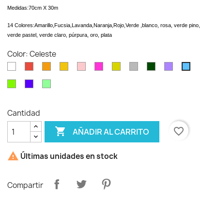
Medidas:
70cm X 30m
14 Colores:
Amarillo,
Fucsia,
Lavanda,
Naranja,
Rojo,
Verde ,blanco, rosa, verde pino,
verde pastel, verde claro, púrpura, oro, plata
Color: Celeste
Blanco
Rojo
Naranja
Amarillo
Rosa
Fucsia
Oro
Plata
Verde
Lavanda
Celeste
oscuro
verde
Púrpura
verde
claro
pastel
Cantidad

favorite_border
AÑADIR AL CARRITO

Últimas unidades en stock
Compartir