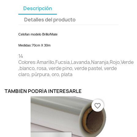
Descripción
Detalles del producto
Celofan modelo Brillo/Mate
Medidas:
70cm X 30m
14
Colores:
Amarillo,
Fucsia,
Lavanda,
Naranja,
Rojo,
Verde
,blanco, rosa, verde pino, verde pastel, verde
claro, púrpura, oro, plata
TAMBIÉN PODRÍA INTERESARLE
favorite_border