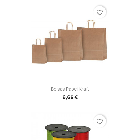
favorite_border
Bolsas Papel Kraft
6,66 €
favorite_border