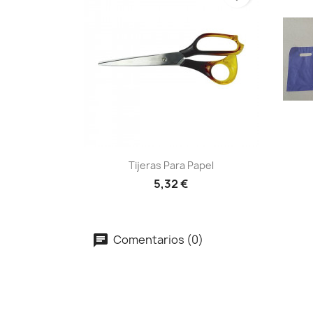
Vista rápida

Tijeras Para Papel
5,32 €
Comentarios (0)