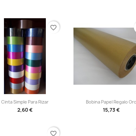
favorite_border
Vista rápida
Vista rápida


Cinta Simple Para Rizar
Bobina Papel Regalo Or
+15
2,60 €
15,73 €
favorite_border