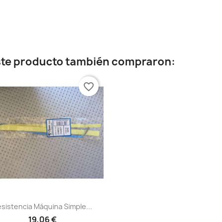
este producto también compraron:
favorite_border
Vista rápida

sistencia Máquina Simple...
19,06 €