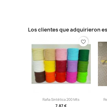
Los clientes que adquirieron 
favorite_border
Vista rápida

Rafia Sintética 200 Mts
Re
+20
7,87 €