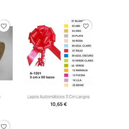
favorite_border
favorite_border
Vista rápida

o
Lazos Automáticos 3 Cm Largos
+10
10,65 €
favorite_border