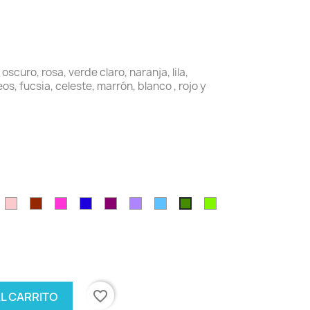
oscuro, rosa, verde claro, naranja, lila,
os, fucsia, celeste, marrón, blanco , rojo y
o
arrón
Rosa
burdeos
Fucsia
Azul
Violeta
Lavanda
Celeste
verde
verde
oscuro
claro
musgo
favorite_border
AL CARRITO