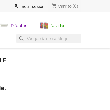
shopping_cart

Carrito
(0)
Iniciar sesión
Difuntos
Navidad
search
LE
le.