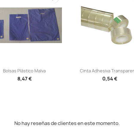
Vista rápida
Vista rápida


Bolsas Plástico Malva
Cinta Adhesiva Transpare
8,47 €
0,54 €
No hay reseñas de clientes en este momento.