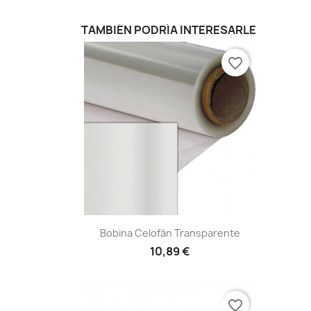
TAMBIÉN PODRÍA INTERESARLE
favorite_border
Vista rápida

Bobina Celofán Transparente
10,89 €
favorite_border