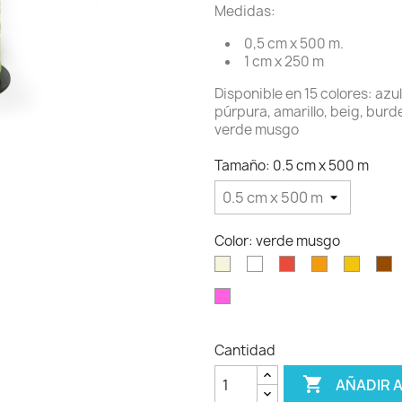
Medidas:
0,5 cm x 500 m.
1 cm x 250 m
Disponible en 15 colores: azul 
púrpura, amarillo, beig, burde
verde musgo
Tamaño: 0.5 cm x 500 m
Color: verde musgo
Beig
Blanco
Rojo
Naranja
Amarill
M
ROSA
FLUOR
Cantidad

AÑADIR 