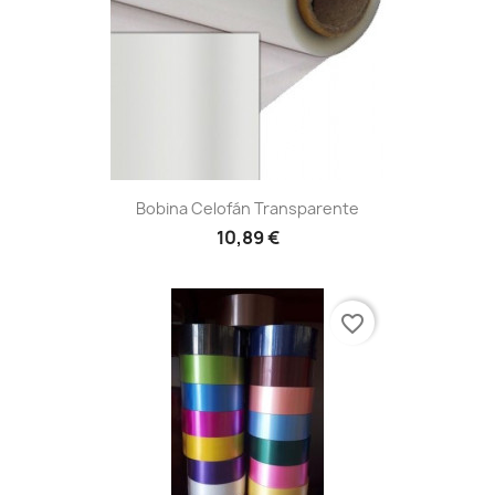
Bobina Celofán Transparente
10,89 €
favorite_border