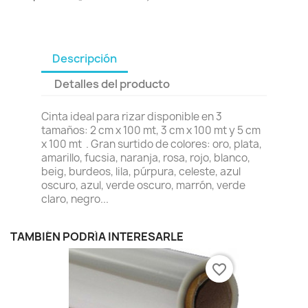
Descripción
Detalles del producto
Cinta ideal para rizar disponible en 3
tamaños: 2 cm x 100 mt, 3 cm x 100 mt y 5 cm
x 100 mt . Gran surtido de colores: oro, plata,
amarillo, fucsia, naranja, rosa, rojo, blanco,
beig, burdeos, lila, púrpura, celeste, azul
oscuro, azul, verde oscuro, marrón, verde
claro, negro...
TAMBIÉN PODRÍA INTERESARLE
favorite_border