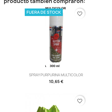
producto también compraron:
FUERA DE STOCK
favorite_border
SPRAY PURPURINA MULTICOLOR
10,65 €
favorite_border