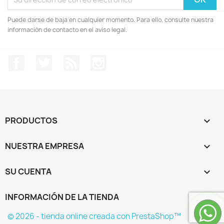
Puede darse de baja en cualquier momento. Para ello, consulte nuestra
información de contacto en el aviso legal.
Facebook
Twitter
Rss
Instagram
PRODUCTOS

NUESTRA EMPRESA

SU CUENTA

INFORMACIÓN DE LA TIENDA
keyboard_arrow_down
© 2026 - tienda online creada con PrestaShop™