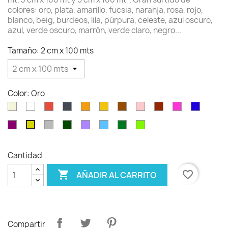
colores: oro, plata, amarillo, fucsia, naranja, rosa, rojo,
blanco, beig, burdeos, lila, púrpura, celeste, azul oscuro,
azul, verde oscuro, marrón, verde claro, negro...
Tamaño: 2 cm x 100 mts
Color: Oro
Beig
Blanco
Rojo
Negro
Naranja
Amarillo
Marrón
Rosa
burdeos
Fucsia
Azul
oscuro
Violeta
Plata
Verde
Lavanda
Celeste
verde
verde
Oro
oscuro
pino
claro
Cantidad

favorite_border
AÑADIR AL CARRITO
Compartir