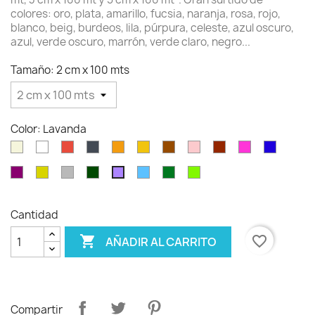
colores: oro, plata, amarillo, fucsia, naranja, rosa, rojo,
blanco, beig, burdeos, lila, púrpura, celeste, azul oscuro,
azul, verde oscuro, marrón, verde claro, negro...
Tamaño: 2 cm x 100 mts
Color: Lavanda
Beig
Blanco
Rojo
Negro
Naranja
Amarillo
Marrón
Rosa
burdeos
Fucsia
Azul
oscuro
Violeta
Oro
Plata
Verde
Celeste
verde
verde
Lavanda
oscuro
pino
claro
Cantidad

favorite_border
AÑADIR AL CARRITO
Compartir