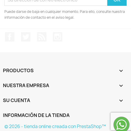
Puede darse de baja en cualquier momento. Para ello, consulte nuestra
información de contacto en el aviso legal.
Facebook
Twitter
Rss
Instagram
PRODUCTOS

NUESTRA EMPRESA

SU CUENTA

INFORMACIÓN DE LA TIENDA
keyboard_arrow_down
© 2026 - tienda online creada con PrestaShop™