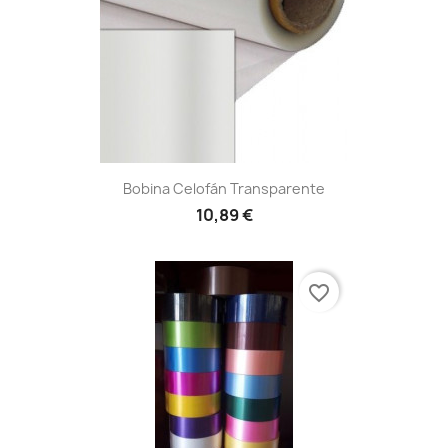
Bobina Celofán Transparente
10,89 €
favorite_border