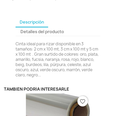
Descripción
Detalles del producto
Cinta ideal para rizar disponible en 3
tamaños: 2 cm x 100 mt, 3 cm x 100 mt y 5 cm
x 100 mt . Gran surtido de colores: oro, plata,
amarillo, fucsia, naranja, rosa, rojo, blanco,
beig, burdeos, lila, púrpura, celeste, azul
oscuro, azul, verde oscuro, marrón, verde
claro, negro...
TAMBIÉN PODRÍA INTERESARLE
favorite_border