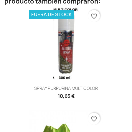
producto también compraron:
FUERA DE STOCK
favorite_border
SPRAY PURPURINA MULTICOLOR
10,65 €
favorite_border