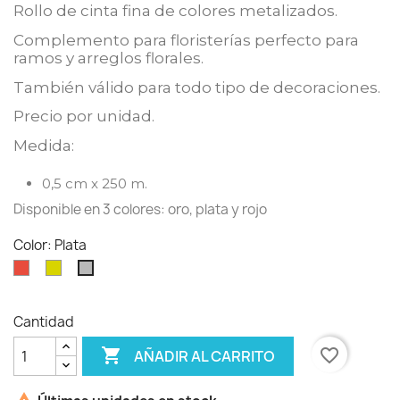
Rollo de cinta fina de colores metalizados.
Complemento para floristerías perfecto para
ramos y arreglos florales.
También válido para todo tipo de decoraciones.
Precio por unidad.
Medida:
0,5 cm x 250 m.
Disponible en 3 colores: oro, plata y rojo
Color: Plata
Rojo
Oro
Plata
Cantidad

favorite_border
AÑADIR AL CARRITO