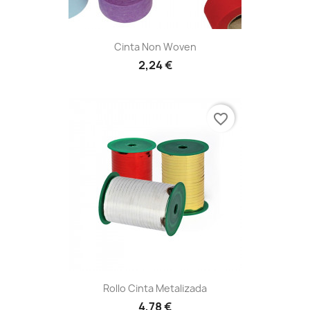
Cinta Non Woven
2,24 €
favorite_border
Rollo Cinta Metalizada
4,78 €