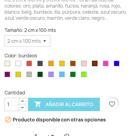
colores: oro, plata, amarillo, fucsia, naranja, rosa, rojo,
blanco, beig, burdeos, lila, púrpura, celeste, azul oscuro,
azul, verde oscuro, marrón, verde claro, negro...
Tamaño: 2 cm x 100 mts
Color: burdeos
Beig
Blanco
Rojo
Negro
Naranja
Amarillo
Marrón
Rosa
Fucsia
Azul
burdeos
oscuro
Violeta
Oro
Plata
Verde
Lavanda
Celeste
verde
verde
oscuro
pino
claro
Cantidad

favorite_border
AÑADIR AL CARRITO

Producto disponible con otras opciones