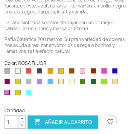
fucsia, celeste, azul , naranja, lila, marrón, amarillo, negro,
oro, plata, gris, púrpura, kraft y vainilla.
La rafia sintética solemos trabajar con las de mejor
calidad, marca boris y marca brizzolari
Rafia Sintetica 200 metros. Su gran variedad de colores
nos ayuda a realizar envoltorios de regalo bonitos y
llamativos. rafia efecto natural
Color: ROSA FLUOR
Gris
Blanco
Rojo
Negro
Naranja
Amarillo
Marrón
Rosa
burdeos
Fucsia
Azul
oscuro
Violeta
Oro
Plata
Lavanda
Celeste
Natural
vainilla
verde
verde
verde
kraft
musgo
pino
claro
oro
turquesa
ROSA
metal
FLUOR
Cantidad

favorite_border
AÑADIR AL CARRITO