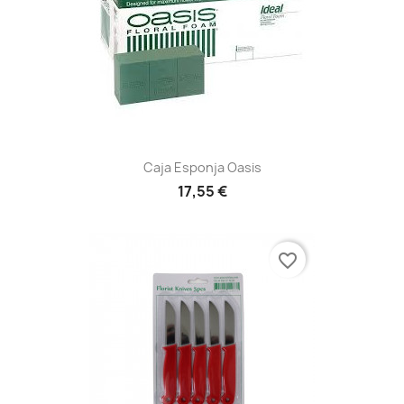
Caja Esponja Oasis
17,55 €
favorite_border