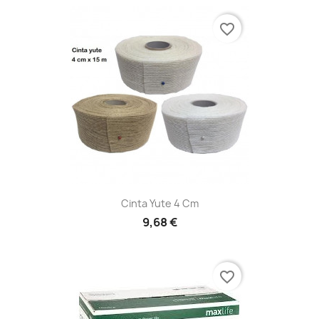
favorite_border
Cinta Yute 4 Cm
9,68 €
favorite_border