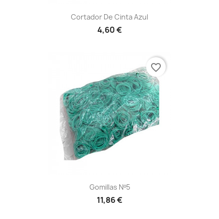
Cortador De Cinta Azul
4,60 €
favorite_border
Gomillas Nº5
11,86 €