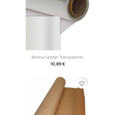
Bobina Celofán Transparente
10,89 €
favorite_border