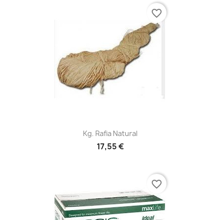
favorite_border
Kg. Rafia Natural
17,55 €
favorite_border