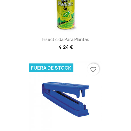
Insecticida Para Plantas
4,24 €
FUERA DE STOCK
favorite_border