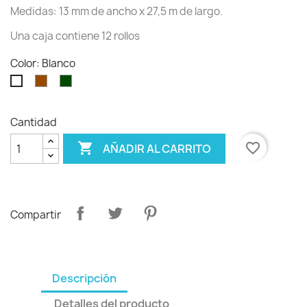
Medidas: 13 mm de ancho x 27,5 m de largo.
Una caja contiene 12 rollos
Color: Blanco
Marrón
Verde
Blanco
oscuro
Cantidad

favorite_border
AÑADIR AL CARRITO
Compartir
Descripción
Detalles del producto