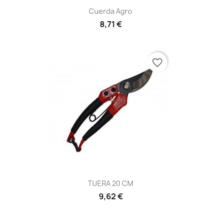
Cuerda Agro
8,71 €
favorite_border
TIJERA 20 CM
9,62 €