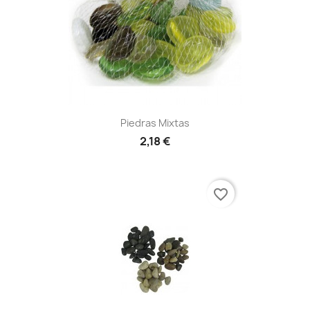
Piedras Mixtas
2,18 €
favorite_border