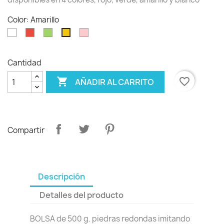
Color: Amarillo
Blanco
Rojo
Verde
Rosa
Amarillo
Cantidad

favorite_border
AÑADIR AL CARRITO
Compartir
Descripción
Detalles del producto
BOLSA de 500 g. piedras redondas imitando