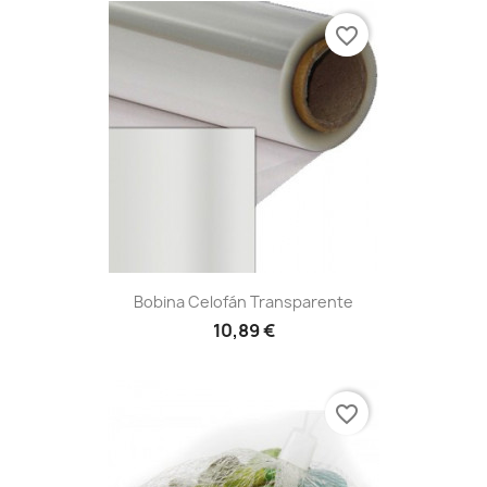
favorite_border
Bobina Celofán Transparente
10,89 €
favorite_border