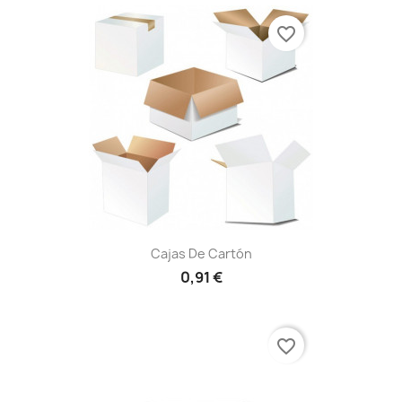
favorite_border
Cajas De Cartón
0,91 €
favorite_border