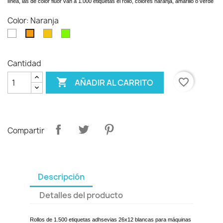
línea, las de color fluor van a 1.000 etiquetas el rollo, colores naranja, amarillo o verde
Color: Naranja
Blanco
Amarillo
verde
Naranja
claro
Cantidad

favorite_border
AÑADIR AL CARRITO
Compartir
Descripción
Detalles del producto
Rollos de 1.500 etiquetas adhsevias 26x12 blancas para máquinas