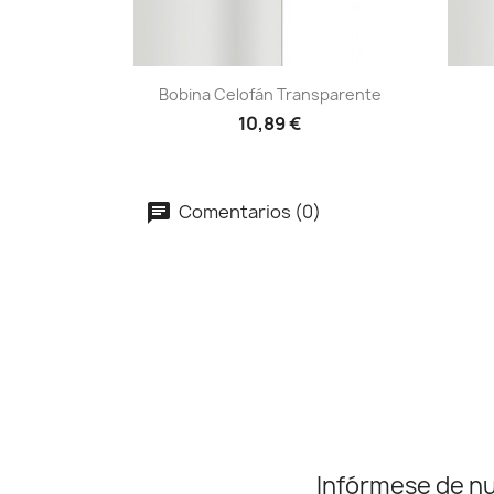
Vista rápida

Bobina Celofán Transparente
10,89 €
Comentarios (0)
Infórmese de n