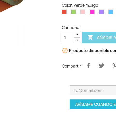
Color: verde musgo
Rojo
Verde
Rosa
Fucsia
Lavand
C
Cantidad

AÑADIR 

Producto disponible co
Compartir
AVÍSAME CUANDO E