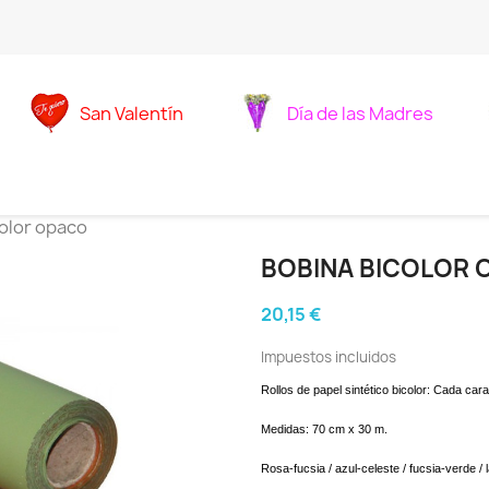
San Valentín
Día de las Madres
olor opaco
BOBINA BICOLOR 
20,15 €
Impuestos incluidos
Rollos de papel sintético bicolor: Cada car
Medidas: 70 cm x 30 m.
Rosa-fucsia / azul-celeste / fucsia-verde / 