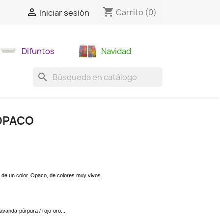
shopping_cart

Carrito
(0)
Iniciar sesión
Difuntos
Navidad
search
OPACO
a de un color. Opaco, de colores muy vivos.
lavanda-púrpura / rojo-oro...