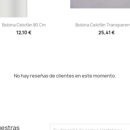
Vista rápida
Vista rápida


Bobina Celofán 80 Cm
Bobina Celofán Transparent
12,10 €
25,41 €
No hay reseñas de clientes en este momento.
uestras