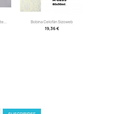
Vista rápida

e...
Bobina Celofán Sizoweb
+2
+2
19,36 €