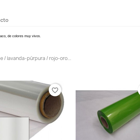
ucto
Opaco, de colores muy vivos.
e / lavanda-púrpura / rojo-oro...
favorite_border