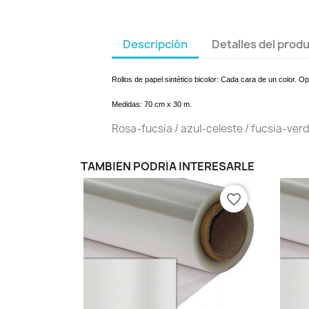
Descripción
Detalles del prod
Rollos de papel sintético bicolor: Cada cara de un color. 
Medidas: 70 cm x 30 m.
Rosa-fucsia / azul-celeste / fucsia-verd
TAMBIÉN PODRÍA INTERESARLE
favorite_border