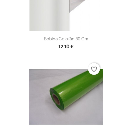
Bobina Celofán 80 Cm
12,10 €
favorite_border