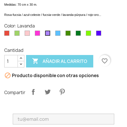
Medidas: 70 cm x 30 m.
Rosa-fucsia / azul-celeste / fucsia-verde / lavanda-púrpura / rojo-oro...
Color: Lavanda
Rojo
Verde
Rosa
Fucsia
Celeste
verde
verde
verde
Púrpura
Lavanda
musgo
pino
claro
Cantidad

favorite_border
AÑADIR AL CARRITO

Producto disponible con otras opciones
Compartir