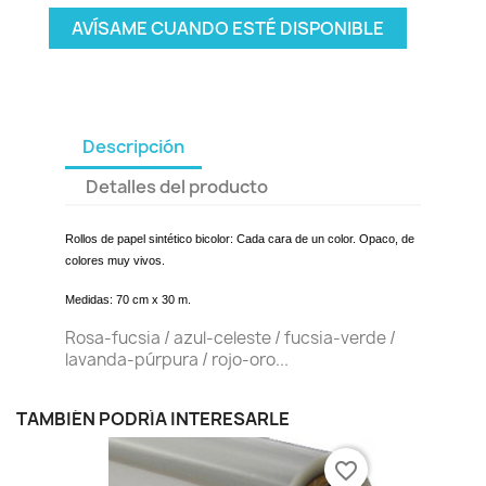
AVÍSAME CUANDO ESTÉ DISPONIBLE
Descripción
Detalles del producto
Rollos de papel sintético bicolor: Cada cara de un color. Opaco, de
colores muy vivos.
Medidas: 70 cm x 30 m.
Rosa-fucsia / azul-celeste / fucsia-verde /
lavanda-púrpura / rojo-oro...
TAMBIÉN PODRÍA INTERESARLE
favorite_border