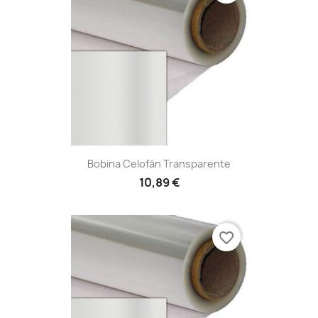
Bobina Celofán Transparente
10,89 €
favorite_border