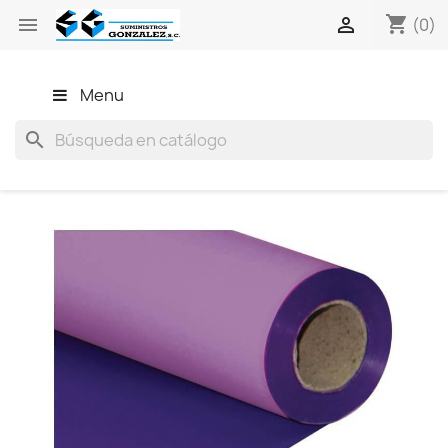
shopping_cart


(0)
Menu
search