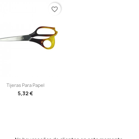
favorite_border
Vista rápida

Tijeras Para Papel
5,32 €