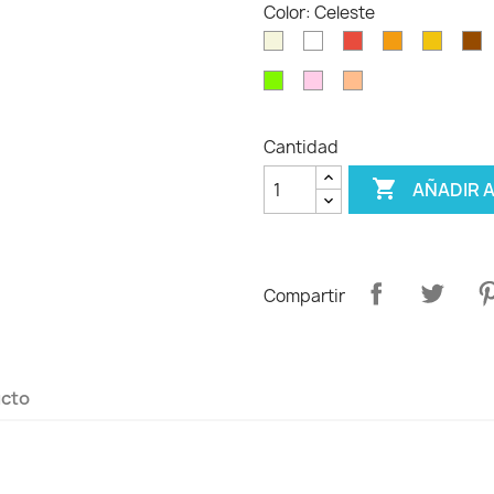
Color: Celeste
Beig
Blanco
Rojo
Naranja
Amarill
M
verde
Rosa
Salmón
claro
claro
Cantidad

AÑADIR 
Compartir
ucto