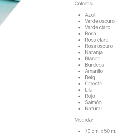
Colores:
Azul
Verde oscuro
Verde claro
Rosa
Rosa claro
Rosa oscuro
Naranja
Blanco
Burdeos
Amarillo
Beig
Celeste
Lila
Rojo
Salmón
Natural
Medida:
70 cm. x 50 m.