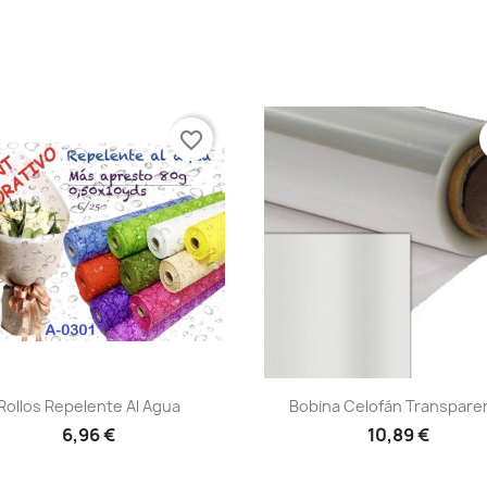
favorite_border
Vista rápida
Vista rápida


Rollos Repelente Al Agua
Bobina Celofán Transpare
+6
6,96 €
10,89 €