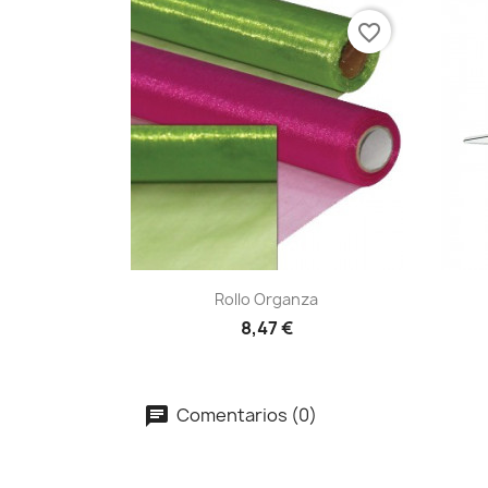
favorite_border
Vista rápida

Rollo Organza
+4
8,47 €
Comentarios (0)