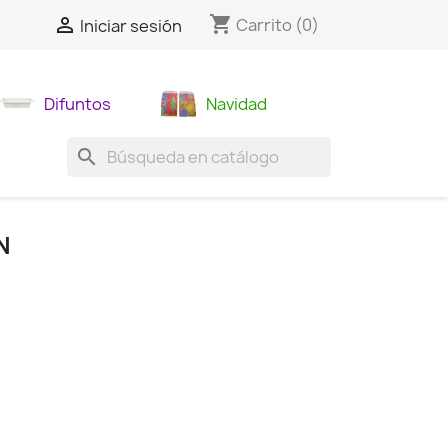
shopping_cart

Carrito
(0)
Iniciar sesión
Difuntos
Navidad
search
N