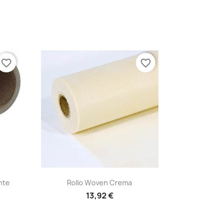
favorite_border
favorite_border
Vista rápida

nte
Rollo Woven Crema
13,92 €