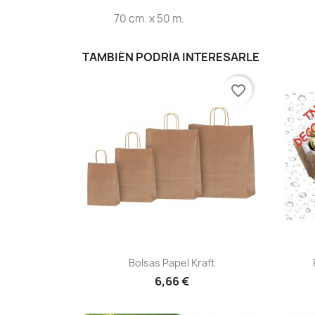
70 cm. x 50 m.
TAMBIÉN PODRÍA INTERESARLE
favorite_border
Vista rápida

Bolsas Papel Kraft
6,66 €