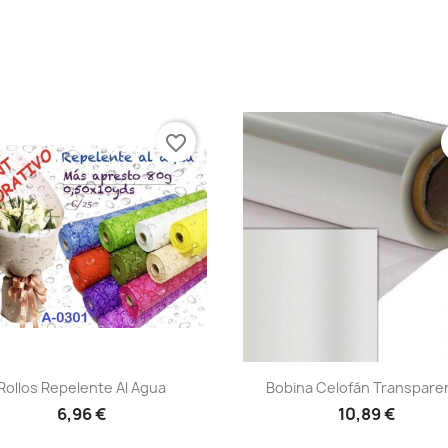
favorite_border
Vista rápida
Vista rápida


Rollos Repelente Al Agua
Bobina Celofán Transpare
+6
6,96 €
10,89 €