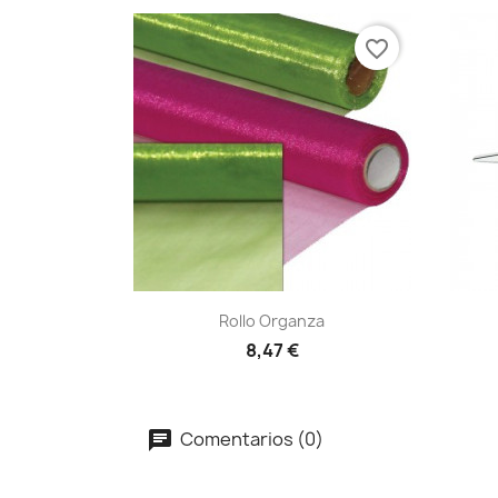
favorite_border
Vista rápida

Rollo Organza
+4
8,47 €
Comentarios (0)