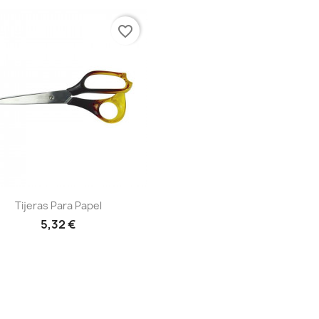
favorite_border
Vista rápida

Tijeras Para Papel
5,32 €