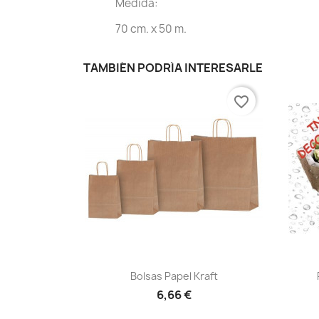
Medida:
70 cm. x 50 m.
TAMBIÉN PODRÍA INTERESARLE
favorite_border
Vista rápida

Bolsas Papel Kraft
6,66 €