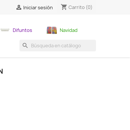
shopping_cart

Carrito
(0)
Iniciar sesión
Difuntos
Navidad
search
N