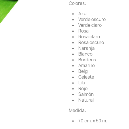
Colores:
Azul
Verde oscuro
Verde claro
Rosa
Rosa claro
Rosa oscuro
Naranja
Blanco
Burdeos
Amarillo
Beig
Celeste
Lila
Rojo
Salmón
Natural
Medida:
70 cm. x 50 m.