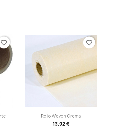
favorite_border
favorite_border
Vista rápida

nte
Rollo Woven Crema
13,92 €