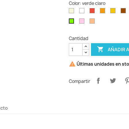
Color: verde claro
Beig
Blanco
Rojo
Naranja
Amarill
M
Rosa
Salmón
verde
claro
claro
Cantidad

AÑADIR 

Últimas unidades en st
Compartir
ucto