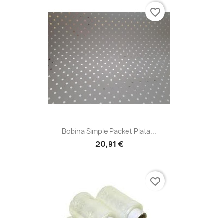
favorite_border
Bobina Simple Packet Plata...
20,81 €
favorite_border