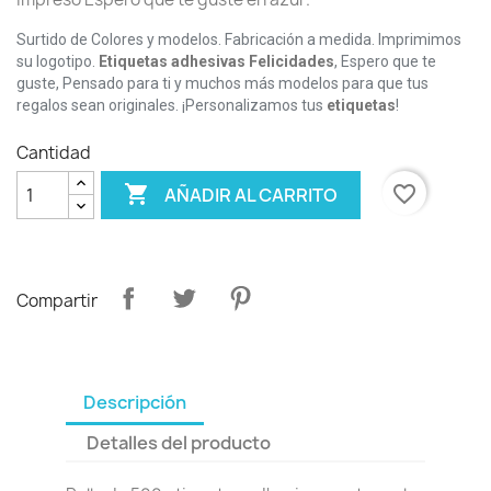
Surtido de Colores y modelos. Fabricación a medida. Imprimimos
su logotipo.
Etiquetas adhesivas Felicidades
, Espero que te
guste, Pensado para ti y muchos más modelos para que tus
regalos sean originales. ¡Personalizamos tus
etiquetas
!
Cantidad

favorite_border
AÑADIR AL CARRITO
Compartir
Descripción
Detalles del producto