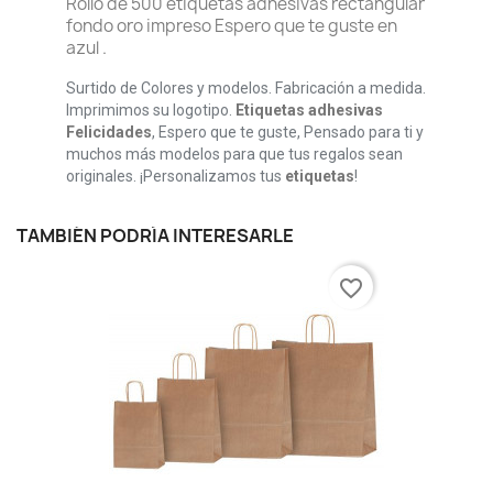
Rollo de 500 etiquetas adhesivas rectangular
fondo oro impreso Espero que te guste en
azul .
Surtido de Colores y modelos. Fabricación a medida.
Imprimimos su logotipo.
Etiquetas adhesivas
Felicidades
, Espero que te guste, Pensado para ti y
muchos más modelos para que tus regalos sean
originales. ¡Personalizamos tus
etiquetas
!
TAMBIÉN PODRÍA INTERESARLE
favorite_border