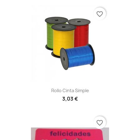
favorite_border
Rollo Cinta Simple
3,03 €
favorite_border