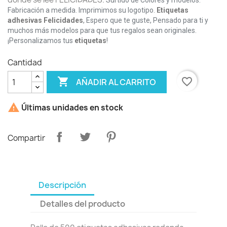
Surtido de Colores y modelos.
Fabricación a medida. Imprimimos su logotipo.
Etiquetas
adhesivas Felicidades
, Espero que te guste, Pensado para ti y
muchos más modelos para que tus regalos sean originales.
¡Personalizamos tus
etiquetas
!
Cantidad

favorite_border
AÑADIR AL CARRITO

Últimas unidades en stock
Compartir
Descripción
Detalles del producto