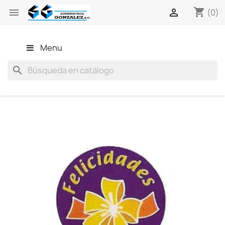
shopping_cart


(0)
Menu
search