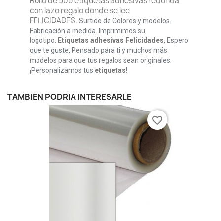
Rollo de 500 etiquetas adhesivas redonda
con lazo regalo donde se lee
FELICIDADES.
Surtido de Colores y modelos.
Fabricación a medida. Imprimimos su
logotipo.
Etiquetas adhesivas Felicidades
, Espero
que te guste, Pensado para ti y muchos más
modelos para que tus regalos sean originales.
¡Personalizamos tus
etiquetas
!
TAMBIÉN PODRÍA INTERESARLE
favorite_border