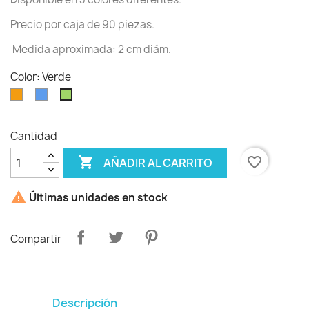
Precio por caja de 90 piezas.
Medida aproximada: 2 cm diám.
Color: Verde
Naranja
Azul
Verde
Cantidad

favorite_border
AÑADIR AL CARRITO

Últimas unidades en stock
Compartir
Descripción