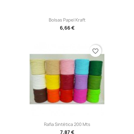
Bolsas Papel Kraft
6,66 €
favorite_border
Rafia Sintética 200 Mts
7,87 €