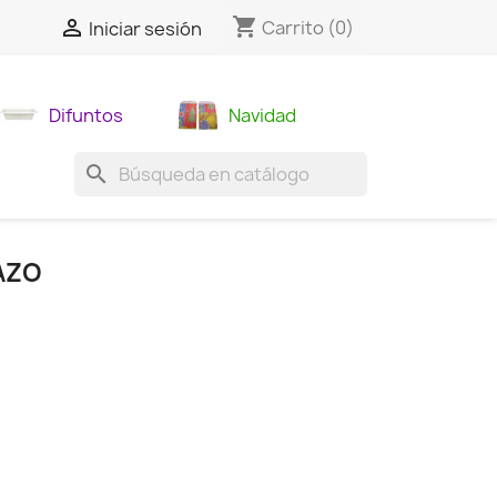
shopping_cart

Carrito
(0)
Iniciar sesión
Difuntos
Navidad
search
AZO