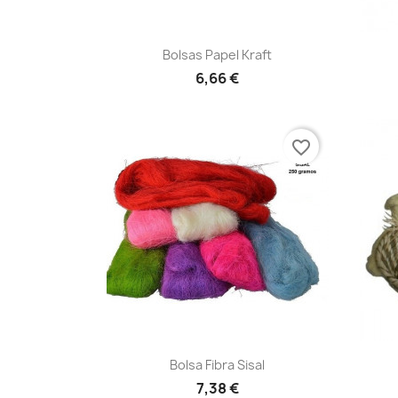
Vista rápida

Bolsas Papel Kraft
6,66 €
favorite_border
Vista rápida

Bolsa Fibra Sisal
+4
7,38 €