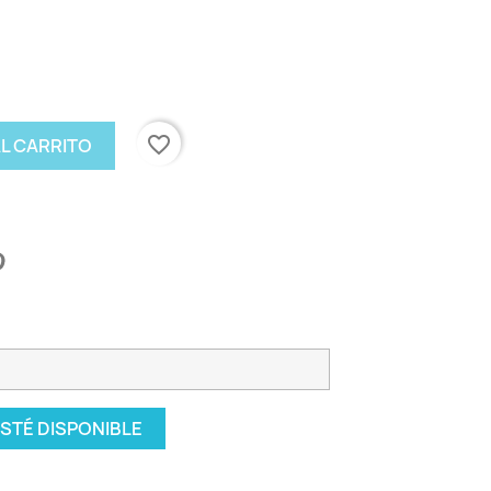
favorite_border
AL CARRITO
STÉ DISPONIBLE