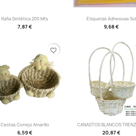
Vista rápida
Vista rápida


Rafia Sintética 200 Mts
Etiquetas Adhesivas So
+20
7,87 €
9,68 €
favorite_border
Vista rápida
Vista rápida


Cestas Conejo Amarillo
CANASTOS BLANCOS TREN
6,59 €
20,87 €