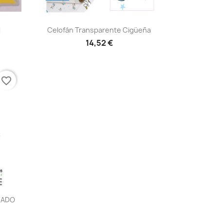
Vista rápida

l
Celofán Transparente Cigüeña
14,52 €
favorite_border
ZADO