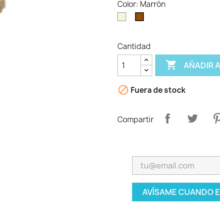
Color: Marrón
Beig
Marrón
Cantidad

AÑADIR 

Fuera de stock
Compartir
AVÍSAME CUANDO E