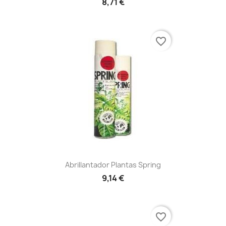
8,71 €
favorite_border
Abrillantador Plantas Spring
9,14 €
favorite_border