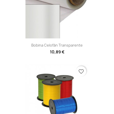
Bobina Celofán Transparente
10,89 €
favorite_border