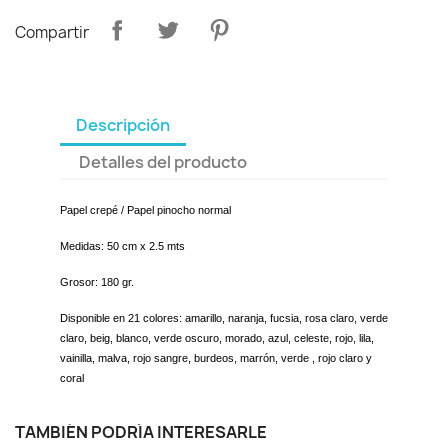
Compartir
Descripción
Detalles del producto
Papel crepé / Papel pinocho normal
Medidas: 50 cm x 2.5 mts
Grosor: 180 gr.
Disponible en 21 colores: amarillo, naranja, fucsia, rosa claro, verde
claro, beig, blanco, verde oscuro, morado, azul, celeste, rojo, lila,
vainilla, malva, rojo sangre, burdeos, marrón, verde , rojo claro y
coral
TAMBIÉN PODRÍA INTERESARLE