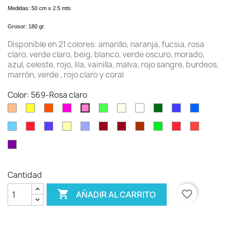
Medidas: 50 cm x 2.5 mts
Grosor: 180 gr.
Disponible en 21 colores: amarillo, naranja, fucsia, rosa
claro, verde claro, beig, blanco, verde oscuro, morado,
azul, celeste, rojo, lila, vainilla, malva, rojo sangre, burdeos,
marrón, verde , rojo claro y coral
Color: 569-Rosa claro
Salmón
575-
581-
551-
558-
603-
600-
591-
593-
557-
569-
Amarillo
Naranja
Fucsia
Verde
Beig
Blanco
Verde
Morado
Azul
Rosa
556-
589-
554-
577-
590-
586-
588-
567-
563-
582-
617-
claro
oscuro
claro
Celeste
Rojo
Lila
Vainilla
Malva
Rojo
Burdeos
Marrón
Verde
Rojo
Coral
572-
sangre
claro
VIOLETA
Cantidad

favorite_border
AÑADIR AL CARRITO