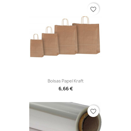
favorite_border
Bolsas Papel Kraft
6,66 €
favorite_border