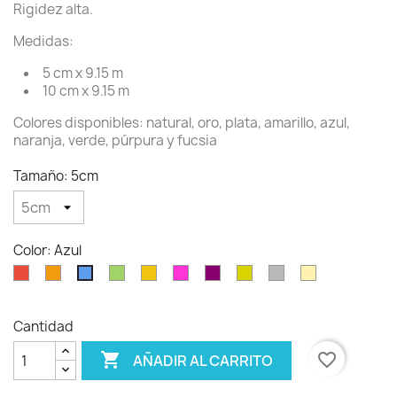
Rigidez alta.
Medidas:
5 cm x 9.15 m
10 cm x 9.15 m
Colores disponibles: natural, oro, plata, amarillo, azul,
naranja, verde, púrpura y fucsia
Tamaño: 5cm
Color: Azul
Rojo
Naranja
Verde
Amarillo
Fucsia
Violeta
Oro
Plata
Natural
Azul
Cantidad

favorite_border
AÑADIR AL CARRITO