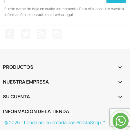
Puede darse de baja en cualquier momento. Para ello, consulte nuestra
información de contacto en el aviso legal.
Facebook
Twitter
Rss
Instagram
PRODUCTOS

NUESTRA EMPRESA

SU CUENTA

INFORMACIÓN DE LA TIENDA
keyboard_arrow_down
© 2026 - tienda online creada con PrestaShop™