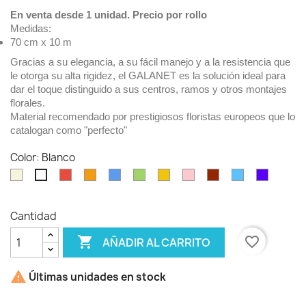
En venta desde 1 unidad. Precio por rollo
Medidas:
70 cm x 10 m
Gracias a su elegancia, a su fácil manejo y a la resistencia que
le otorga su alta rigidez, el GALANET es la solución ideal para
dar el toque distinguido a sus centros, ramos y otros montajes
florales.
Material recomendado por prestigiosos floristas europeos que lo
catalogan como "perfecto"
Color: Blanco
Beig
Rojo
Naranja
Azul
Verde
Amarillo
Rosa
burdeos
Celeste
Púrpura
Blanco
Cantidad

favorite_border
AÑADIR AL CARRITO

Últimas unidades en stock