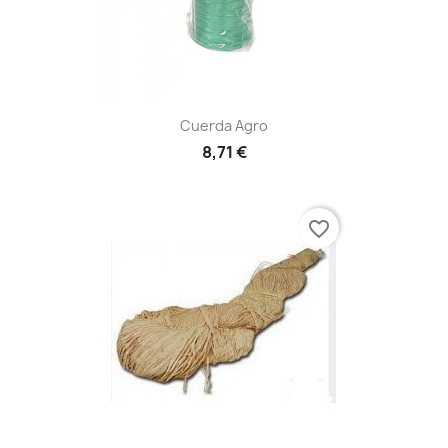
Cuerda Agro
8,71 €
favorite_border