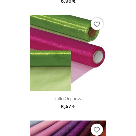
6,96 €
favorite_border
Rollo Organza
8,47 €
favorite_border