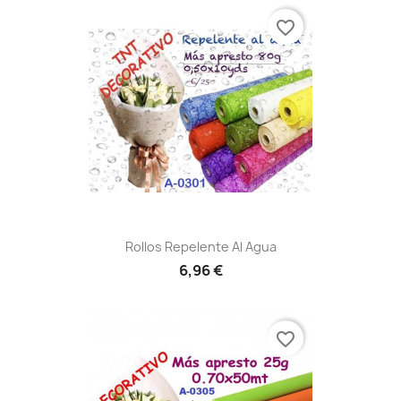
favorite_border
Rollos Repelente Al Agua
6,96 €
favorite_border