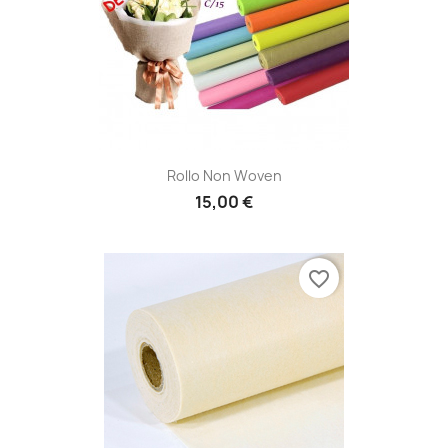
Rollo Non Woven
15,00 €
favorite_border